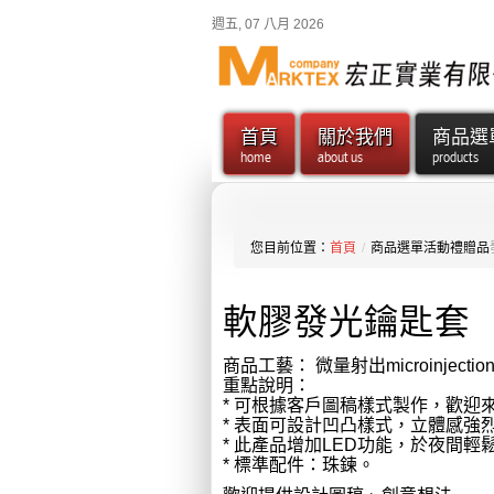
週五, 07 八月 2026
首頁
關於我們
商品選
home
about us
products
您目前位置：
首頁
/
商品選單
活動禮贈品
軟膠發光鑰匙套
商品工藝： 微量射出microinjectio
重點說明：
* 可根據客戶圖稿樣式製作，歡迎
* 表面可設計凹凸樣式，立體感強
* 此產品增加LED功能，於夜間輕
* 標準配件：珠鍊。