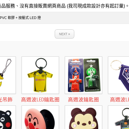
品服務、沒有直接販賣網頁商品 (我司現成款設計亦有起訂量)
PVC 軟膠 + 按壓式 LED 燈
NEXT »
光吊飾
高週波LED鑰匙圈
高週波鑰匙圈
高週波L