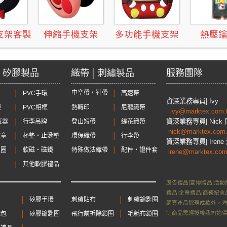
支架客製
伸縮手機支架
多功能手機支架
熱壓
│ 矽膠製品
織帶 │ 刺繡製品
服務團隊
中空帶‧鞋帶
│
PVC手環
│
高速帶
資深業務專員
| Ivy
錶
│
PVC相框
熱轉印
│
尼龍織帶
ivy@marktex.com
資深業務專員
| Nic
瓶器
│
行李吊牌
登山短帶
│
緹花織帶
nick@marktex.com
徽章
│
杯墊‧止滑墊
環保織帶
│
行李帶
資深業務專員| Irene
匙圈
│
軟磁‧磁鐵
特殊做法織帶
│
配件‧證件套
irene@marktex.com
│
其他軟膠禮品
廣告禮品|宣傳贈品|活動
禮品|企業禮品|商務紀念
│
矽膠手環
刺繡貼布
│
刺繡鑰匙圈
網頁產品除現成款外，
制商品需經授權我司始
錢包
│
矽膠鑰匙圈
飛行前拆除鎖圈
│
毛氈布鎖圈