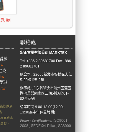
鑰匙圈
聯絡處
宏正實業有限公司
M
ARKTEX
 愛薇
Tel: +886
2 89681700 Fax:+886
.tw
2 89681701
k 尼克
總公司: 22056新北市板橋區大仁
.tw
街90號1樓. 2樓
 愛琳
.tw
辦事處:
广东省肇庆市端州区蕉园
路鸿景誉园南区二期5幢A座01-
02号商铺
贈品|推廣
營業時間:9:00-18:00(12:00-
品
13:30為中午休息時間)
均為客戶客
Factory Certifications:
ISO9001:
得承製。
2008 , SEDEX/4-Pillar , SA8000