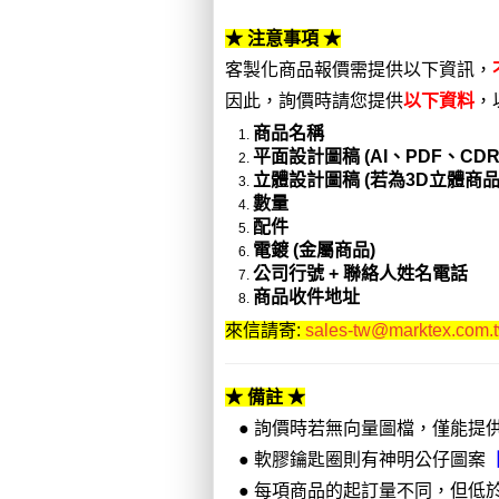
★ 注意事項 ★
客製化商品報價需提供以下資訊，
因此，詢價時請您提供
以下資料
，
商品名稱
平面設計圖稿 (AI、PDF、C
立體設計圖稿 (若為3D立體商
數量
配件
電鍍 (金屬商品)
公司行號 + 聯絡人姓名電話
商品收件地址
來信請寄:
sales-tw@marktex.com.
★ 備註 ★
● 詢價時若無向量圖檔，僅能提供
●
軟膠鑰匙圈則有神明公仔圖案
●
每項商品的起訂量不同，但低於3