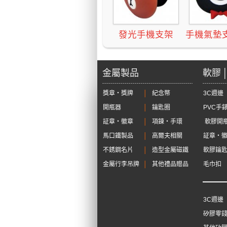
發光手機支架
手機氣墊
金屬製品
軟膠 
獎章‧獎牌
│
紀念幣
3C週邊
開瓶器
│
鑰匙圈
PVC手
証章‧徽章
│
項鍊‧手環
軟膠開
馬口鐵製品
│
高爾夫相關
証章‧
不銹鋼名片
│
造型金屬磁鐵
軟膠鑰
金屬行李吊牌
│
其他禮品贈品
毛巾扣
3C週邊
矽膠零