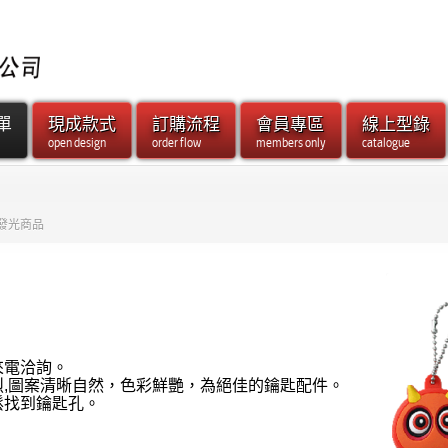
單
現成款式
訂購流程
會員專區
線上型錄
open design
order flow
members only
catalogue
發光商品
n
來電洽詢。
烈,圖案清晰自然，色彩鮮艷，為絕佳的鑰匙配件。
鬆找到鑰匙孔。