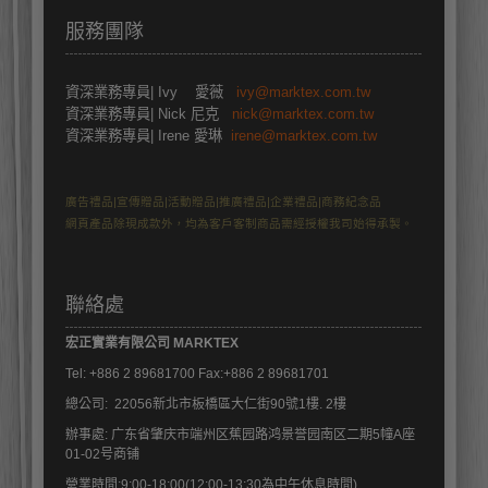
服務團隊
資深業務專員
| Ivy 愛薇
ivy@marktex.com.tw
資深業務專員
| Nick 尼克
nick@marktex.com.tw
資深業務專員| Irene 愛琳
irene@marktex.com.tw
廣告禮品|宣傳贈品|活動贈品|推廣禮品|企業禮品|商務紀念品
網頁產品除現成款外，均為客戶客制商品需經授權我司始得承製。
聯絡處
宏正實業有限公司
M
ARKTEX
Tel: +886
2 89681700 Fax:+886 2 89681701
總公司: 22056新北市板橋區大仁街90號1樓. 2樓
辦事處:
广东省肇庆市端州区蕉园路鸿景誉园南区二期5幢A座
01-02号商铺
營業時間:9:00-18:00(12:00-13:30為中午休息時間)