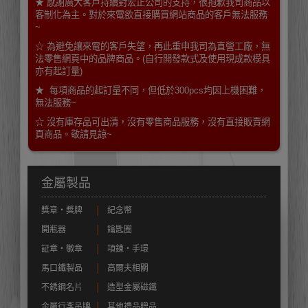
★ 感謝廣大客戶持續對宏正公司的支持，很抱歉我司商品以
客制化為主。對於來電欲直接購買網站商品的客戶無法服務
~
☆ 為避免讓來電的客戶失望，再此重申我司為直營工廠，無
法零售網頁中的品牌商品。(自行開發款式及使用現成款模具
亦有起訂量)
★ 每項商品的起訂量不同，但低於300pcs均因上機困難，
無法服務~
☆ 沒有庫存品可出清，沒有零售商品服務，沒有直接販賣網
頁商品。敬請見諒~
金屬製品
獎章‧獎牌
│
紀念幣
開瓶器
│
鑰匙圈
証章‧徽章
│
項鍊‧手環
馬口鐵製品
│
高爾夫相關
不銹鋼名片
│
造型金屬磁鐵
金屬行李吊牌
│
其他禮品贈品