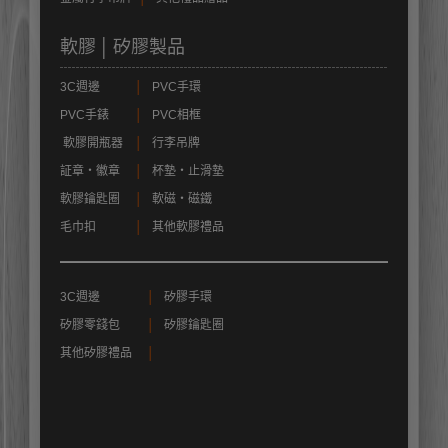
軟膠 │ 矽膠製品
3C週邊
│
PVC手環
PVC手錶
│
PVC相框
軟膠開瓶器
│
行李吊牌
証章‧徽章
│
杯墊‧止滑墊
軟膠鑰匙圈
│
軟磁‧磁鐵
毛巾扣
│
其他軟膠禮品
3C週邊
│
矽膠手環
矽膠零錢包
│
矽膠鑰匙圈
其他矽膠禮品
│