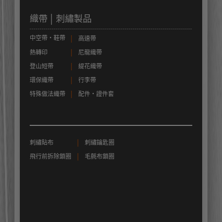
織帶 │ 刺繡製品
中空帶‧鞋帶
│
高速帶
熱轉印
│
尼龍織帶
登山短帶
│
緹花織帶
環保織帶
│
行李帶
特殊做法織帶
│
配件‧證件套
刺繡貼布
│
刺繡鑰匙圈
飛行前拆除鎖圈
│
毛氈布鎖圈