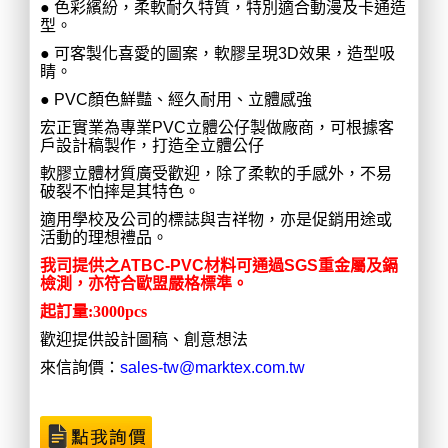
● 色彩繽紛，柔軟耐久特質，特別適合動漫及卡通造
型。
● 可客製化喜愛的圖案，軟膠呈現3D效果，造型吸
睛。
● PVC顏色鮮豔、經久耐用、立體感強
宏正實業為專業PVC立體公仔製做廠商，可根據客
戶設計稿製作，打造全立體公仔
軟膠立體材質廣受歡迎，除了柔軟的手感外，不易
破裂不怕摔是其特色。
適用學校及公司的標誌與吉祥物，亦是促銷用途或
活動的理想禮品。
我司提供之ATBC-PVC材料可通過SGS重金屬及鎘
檢測，亦符合歐盟嚴格標準。
起訂量:3000pcs
歡迎提供設計圖稿、創意想法
來信詢價：
sales-tw@marktex.com.tw