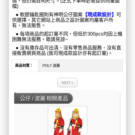
價，但仍需註明尺寸。(正式下單時必需提供向量圖
檔)
●
軟膠鑰匙圈則有神明公仔圖案
【現成款設計】
可
供選擇，其它網站上商品之設計圖案均屬客戶所
有，無法販售。
●
每項商品的起訂量不同，但低於300pcs均因上機
困難無法服務。敬請見諒~
●
沒有庫存品可出清、沒有零售商品服務、沒有直
接販賣網頁商品 (我司現成款設計亦有起訂量)。
商品材質：
POLY 波麗
NEXT »
公仔 / 波麗 相關產品