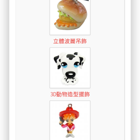
立體波麗吊飾
3D動物造型擺飾