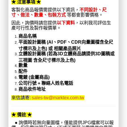
★ 注意事項 ★
客製化商品報價需提供以下資訊，
不同設計、尺
寸、做法、數量、包裝方式
等都會影響價格。
因此，詢價時請您提供
以下資料
，以利我司評估生
產可行性及製作報價單。
商品名稱
平面設計圖稿 (AI、PDF、CDR向量圖檔含全尺
寸標示及上色) 或 相關產品照片
立體設計圖稿 (若為3D立體商品請提供3D圖稿或
三視圖 含全尺寸標示及上色)
數量
配件
電鍍 (金屬商品)
公司行號 + 聯絡人姓名電話
商品收件地址
來信請寄:
sales-tw@marktex.com.tw
★ 備註 ★
● 詢價時若無向量圖檔，僅能提供JPG檔案可以報