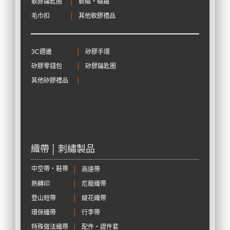
軟膠鑰匙圈
│
軟磁‧磁鐵
毛巾扣
│
其他軟膠禮品
3C週邊
│
矽膠手環
矽膠零錢包
│
矽膠鑰匙圈
其他矽膠禮品
│
織帶 │ 刺繡製品
中空帶‧鞋帶
│
高速帶
熱轉印
│
尼龍織帶
登山短帶
│
緹花織帶
環保織帶
│
行李帶
特殊做法織帶
│
配件‧證件套