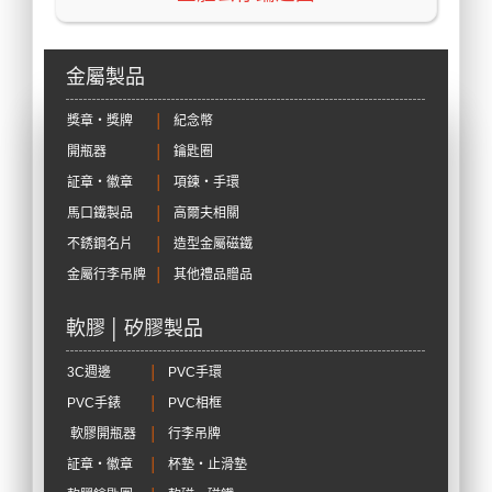
金屬製品
獎章‧獎牌
│
紀念幣
開瓶器
│
鑰匙圈
証章‧徽章
│
項鍊‧手環
馬口鐵製品
│
高爾夫相關
不銹鋼名片
│
造型金屬磁鐵
金屬行李吊牌
│
其他禮品贈品
軟膠 │ 矽膠製品
3C週邊
│
PVC手環
PVC手錶
│
PVC相框
軟膠開瓶器
│
行李吊牌
証章‧徽章
│
杯墊‧止滑墊