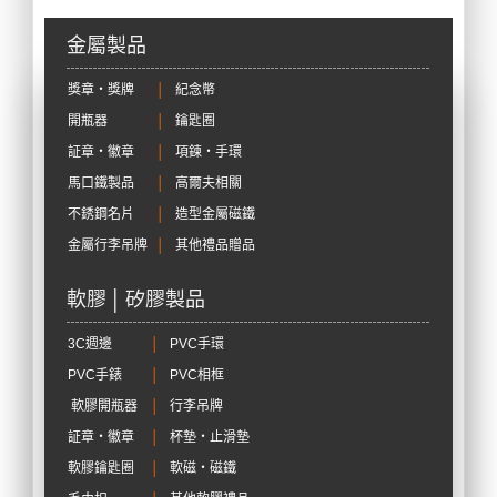
金屬製品
獎章‧獎牌
│
紀念幣
開瓶器
│
鑰匙圈
証章‧徽章
│
項鍊‧手環
馬口鐵製品
│
高爾夫相關
不銹鋼名片
│
造型金屬磁鐵
金屬行李吊牌
│
其他禮品贈品
軟膠 │ 矽膠製品
3C週邊
│
PVC手環
PVC手錶
│
PVC相框
軟膠開瓶器
│
行李吊牌
証章‧徽章
│
杯墊‧止滑墊
軟膠鑰匙圈
│
軟磁‧磁鐵