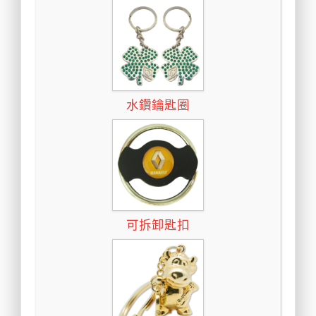
水鑽鑰匙圈
可拆卸匙扣