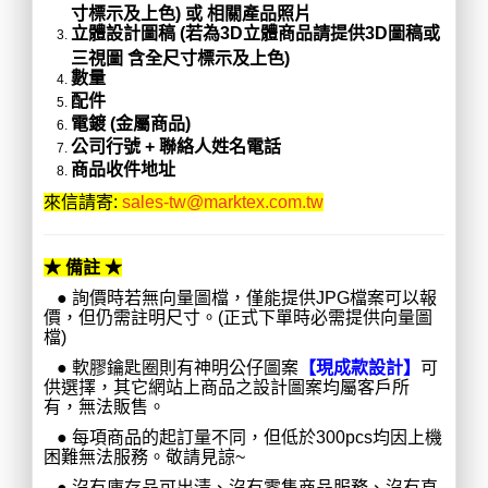
寸標示及上色) 或 相關產品照片
立體設計圖稿 (若為3D立體商品請提供3D圖稿或
三視圖 含全尺寸標示及上色)
數量
配件
電鍍 (金屬商品)
公司行號 + 聯絡人姓名電話
商品收件地址
來信請寄:
sales-tw@marktex.com.tw
★ 備註 ★
● 詢價時若無向量圖檔，僅能提供JPG檔案可以報
價，但仍需註明尺寸。(正式下單時必需提供向量圖
檔)
●
軟膠鑰匙圈則有神明公仔圖案
【現成款設計】
可
供選擇，其它網站上商品之設計圖案均屬客戶所
有，無法販售。
●
每項商品的起訂量不同，但低於300pcs均因上機
困難無法服務。敬請見諒~
●
沒有庫存品可出清、沒有零售商品服務、沒有直