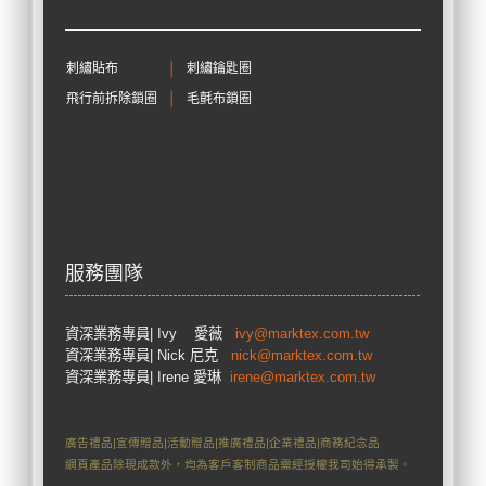
刺繡貼布
│
刺繡鑰匙圈
飛行前拆除鎖圈
│
毛氈布鎖圈
服務團隊
資深業務專員
| Ivy 愛薇
ivy@marktex.com.tw
資深業務專員
| Nick 尼克
nick@marktex.com.tw
資深業務專員| Irene 愛琳
irene@marktex.com.tw
廣告禮品|宣傳贈品|活動贈品|推廣禮品|企業禮品|商務紀念品
網頁產品除現成款外，均為客戶客制商品需經授權我司始得承製。