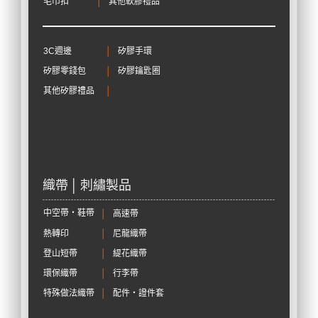
毛巾扣
│
其他軟膠禮品
3C週邊
│
矽膠手環
矽膠零錢包
│
矽膠鑰匙圈
其他矽膠禮品
│
織帶 │ 刺繡製品
中空帶‧鞋帶
│
高速帶
熱轉印
│
尼龍織帶
登山短帶
│
緹花織帶
環保織帶
│
行李帶
特殊做法織帶
│
配件‧證件套