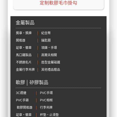
定制軟膠毛巾掛勾
金屬製品
獎章‧獎牌
│
紀念幣
開瓶器
│
鑰匙圈
証章‧徽章
│
項鍊‧手環
馬口鐵製品
│
高爾夫相關
不銹鋼名片
│
造型金屬磁鐵
金屬行李吊牌
│
其他禮品贈品
軟膠 │ 矽膠製品
3C週邊
│
PVC手環
PVC手錶
│
PVC相框
軟膠開瓶器
│
行李吊牌
証章‧徽章
│
杯墊‧止滑墊