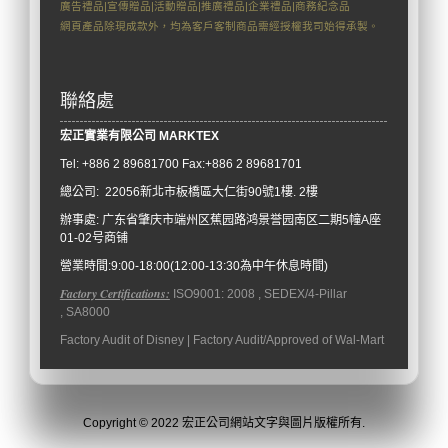
廣告禮品|宣傳贈品|活動贈品|推廣禮品|企業禮品|商務紀念品
網頁產品除現成款外，均為客戶客制商品需經授權我司始得承製。
聯絡處
宏正實業有限公司
M
ARKTEX
Tel: +886
2 89681700 Fax:+886 2 89681701
總公司: 22056新北市板橋區大仁街90號1樓. 2樓
辦事處:
广东省肇庆市端州区蕉园路鸿景誉园南区二期5幢A座
01-02号商铺
營業時間:9:00-18:00(12:00-13:30為中午休息時間)
Factory Certifications:
ISO9001: 2008 , SEDEX/4-Pillar
, SA8000
Factory Audit of Disney | Factory Audit/Approved of Wal-Mart
Copyright © 2022 宏正公司網站文字與圖片版權所有.