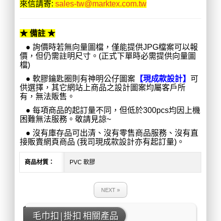
來信請寄:
sales-tw@marktex.com.tw
★ 備註 ★
● 詢價時若無向量圖檔，僅能提供JPG檔案可以報
價，但仍需註明尺寸。(正式下單時必需提供向量圖
檔)
●
軟膠鑰匙圈則有神明公仔圖案
【現成款設計】
可
供選擇，其它網站上商品之設計圖案均屬客戶所
有，無法販售。
●
每項商品的起訂量不同，但低於300pcs均因上機
困難無法服務。敬請見諒~
●
沒有庫存品可出清、沒有零售商品服務、沒有直
接販賣網頁商品 (我司現成款設計亦有起訂量)。
商品材質：
PVC 軟膠
NEXT »
毛巾扣|掛扣 相關產品