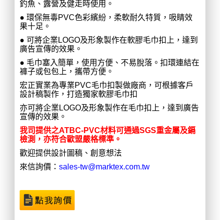
釣魚、露營及健走時使用。
● 環保無毒PVC色彩繽紛，柔軟耐久特質，吸睛效
果十足。
● 可將企業LOGO及形象製作在軟膠毛巾扣上，達到
廣告宣傳的效果。
● 毛巾塞入簡單，使用方便、不易脫落。扣環連結在
褲子或包包上，攜帶方便。
宏正實業為專業PVC毛巾扣製做廠商，可根據客戶
設計稿製作，打造獨家軟膠毛巾扣
亦可將企業LOGO及形象製作在毛巾扣上，達到廣告
宣傳的效果。
我司提供之ATBC-PVC材料可通過SGS重金屬及鎘
檢測，亦符合歐盟嚴格標準。
歡迎提供設計圖稿、創意想法
來信詢價：
sales-tw@marktex.com.tw