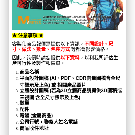
★ 注意事項 ★
客製化商品報價需提供以下資訊，
不同設計、尺
寸、做法、數量、包裝方式
等都會影響價格。
因此，詢價時請您提供
以下資料
，以利我司評估生
產可行性及製作報價單。
商品名稱
平面設計圖稿 (AI、PDF、CDR向量圖檔含全尺
寸標示及上色) 或 相關產品照片
立體設計圖稿 (若為3D立體商品請提供3D圖稿或
三視圖 含全尺寸標示及上色)
數量
配件
電鍍 (金屬商品)
公司行號 + 聯絡人姓名電話
商品收件地址