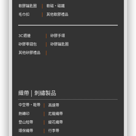
軟膠鑰匙圈
│
軟磁‧磁鐵
毛巾扣
│
其他軟膠禮品
3C週邊
│
矽膠手環
矽膠零錢包
│
矽膠鑰匙圈
其他矽膠禮品
│
織帶 │ 刺繡製品
中空帶‧鞋帶
│
高速帶
熱轉印
│
尼龍織帶
登山短帶
│
緹花織帶
環保織帶
│
行李帶