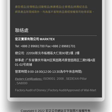
廣告禮品|宣傳贈品|活動贈品|推廣禮品|企業禮品|商務紀念品
網頁產品除現成款外，均為客戶客制商品需經授權我司始得承製。
聯絡處
宏正實業有限公司
M
ARKTEX
Tel: +886
2 89681700 Fax:+886 2 89681701
總公司: 22056新北市板橋區大仁街90號1樓. 2樓
辦事處:
广东省肇庆市端州区蕉园路鸿景誉园南区二期5幢A座
01-02号商铺
營業時間:9:00-18:00(12:00-13:30為中午休息時間)
Factory Certifications:
ISO9001: 2008 , SEDEX/4-Pillar
, SA8000
Factory Audit of Disney | Factory Audit/Approved of Wal-Mart
Copyright © 2022 宏正公司網站文字與圖片版權所有.