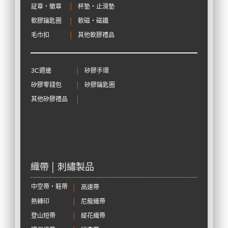
証章‧徽章
│
杯墊‧止滑墊
軟膠鑰匙圈
│
軟磁‧磁鐵
毛巾扣
│
其他軟膠禮品
3C週邊
│
矽膠手環
矽膠零錢包
│
矽膠鑰匙圈
其他矽膠禮品
│
織帶 │ 刺繡製品
中空帶‧鞋帶
│
高速帶
熱轉印
│
尼龍織帶
登山短帶
│
緹花織帶