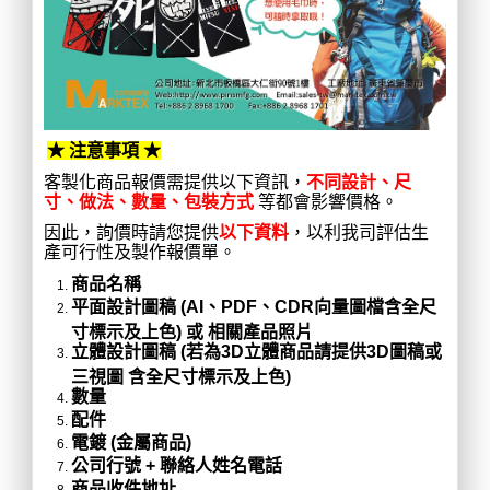
★ 注意事項 ★
客製化商品報價需提供以下資訊，
不同設計、尺
寸、做法、數量、包裝方式
等都會影響價格。
因此，詢價時請您提供
以下資料
，以利我司評估生
產可行性及製作報價單。
商品名稱
平面設計圖稿 (AI、PDF、CDR向量圖檔含全尺
寸標示及上色) 或 相關產品照片
立體設計圖稿 (若為3D立體商品請提供3D圖稿或
三視圖 含全尺寸標示及上色)
數量
配件
電鍍 (金屬商品)
公司行號 + 聯絡人姓名電話
商品收件地址