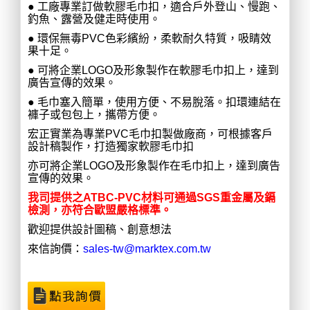
● 工廠專業訂做軟膠毛巾扣，適合戶外登山、慢跑、
釣魚、露營及健走時使用。
● 環保無毒PVC色彩繽紛，柔軟耐久特質，吸睛效
果十足。
● 可將企業LOGO及形象製作在軟膠毛巾扣上，達到
廣告宣傳的效果。
● 毛巾塞入簡單，使用方便、不易脫落。扣環連結在
褲子或包包上，攜帶方便。
宏正實業為專業PVC毛巾扣製做廠商，可根據客戶
設計稿製作，打造獨家軟膠毛巾扣
亦可將企業LOGO及形象製作在毛巾扣上，達到廣告
宣傳的效果。
我司提供之ATBC-PVC材料可通過SGS重金屬及鎘
檢測，亦符合歐盟嚴格標準。
歡迎提供設計圖稿、創意想法
來信詢價：
sales-tw@marktex.com.tw