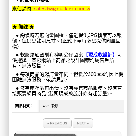
來信請寄:
sales-tw@marktex.com.tw
★ 備註 ★
● 詢價時若無向量圖檔，僅能提供JPG檔案可以報
價，但仍需註明尺寸。(正式下單時必需提供向量圖
檔)
●
軟膠鑰匙圈則有神明公仔圖案
【現成款設計】
可
供選擇，其它網站上商品之設計圖案均屬客戶所
有，無法販售。
●
每項商品的起訂量不同，但低於300pcs均因上機
困難無法服務。敬請見諒~
●
沒有庫存品可出清、沒有零售商品服務、沒有直
接販賣網頁商品 (我司現成款設計亦有起訂量)。
商品材質：
PVC 軟膠
« PREVIOUS
NEXT »