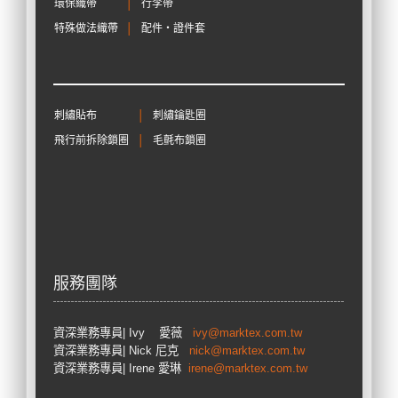
環保織帶
│
行李帶
特殊做法織帶
│
配件‧證件套
刺繡貼布
│
刺繡鑰匙圈
飛行前拆除鎖圈
│
毛氈布鎖圈
服務團隊
資深業務專員
| Ivy 愛薇
ivy@marktex.com.tw
資深業務專員
| Nick 尼克
nick@marktex.com.tw
資深業務專員| Irene 愛琳
irene@marktex.com.tw