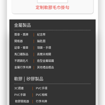
定制軟膠毛巾掛勾
金屬製品
獎章‧獎牌
│
紀念幣
開瓶器
│
鑰匙圈
証章‧徽章
│
項鍊‧手環
馬口鐵製品
│
高爾夫相關
不銹鋼名片
│
造型金屬磁鐵
金屬行李吊牌
│
其他禮品贈品
軟膠 │ 矽膠製品
3C週邊
│
PVC手環
PVC手錶
│
PVC相框
軟膠開瓶器
│
行李吊牌